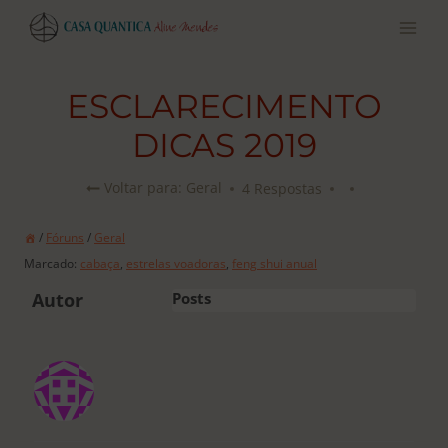
Pular
para
o
conteúdo
ESCLARECIMENTO
DICAS 2019
4 Respostas
Voltar para: Geral
/
Fóruns
/
Geral
Marcado:
cabaça
,
estrelas voadoras
,
feng shui anual
Autor
Posts