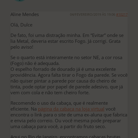
Aline Mendes
04/FEVEREIRO/2019 ÀS 19:06
#10217
Olá, Dulce
De fato, foi uma distração minha. Em “Evitar” onde se
lia Metal, deveria estar escrito Fogo. Já corrigi. Grata
pelo aviso!
Se o quarto está inteiramente no setor NE, a cor rosa
(Fogo) não é adequada.
O espelho forrado de dourado já é uma excelente
providência. Agora falta tirar o Fogo da parede. Se você
não quiser pintar a parede por causa do cheiro de
tinta, pode optar por papel de parede adesivo, que já
vem com cola e não tem cheiro forte.
Recomendo o uso da cabaça, que é realmente
eficiente. Na
página da cabaça na loja virtual
você
encontra o link para o site de uma ex-aluna que fabrica
e envia pelo correio. Ou você mesma pode preparar
uma cabaça para você, a partir do fruto seco.
Aqui no Rio de Janeiro, encontramos cabaças brutas