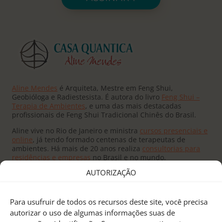
Aline Mendes
é Arquiteta, Mestre em Feng Shui,
Geobióloga e Radiestesista. É autora do livro
Feng Shui –
Terapia de Ambientes
, e uma das mais destacadas
profissionais de Feng Shui Tradicional Chinês do Brasil.
Aline vive no Rio de Janeiro e ministra
cursos presenciais e
online
, já tendo formado centenas de terapeutas de
ambientes. Há mais de 20 anos realiza
consultorias para
residências e empresas
no Brasil e no mundo.
AUTORIZAÇÃO
Para usufruir de todos os recursos deste site, você precisa
autorizar o uso de algumas informações suas de