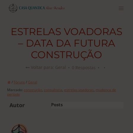
Pular
para
o
conteúdo
ESTRELAS VOADORAS
– DATA DA FUTURA
CONSTRUÇÃO
0 Respostas
Voltar para: Geral
/
Fóruns
/
Geral
Marcado:
construção
,
consultoria
,
estrelas voadoras
,
mudança de
período
Autor
Posts