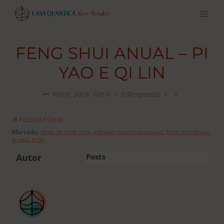
Pular
para
o
conteúdo
FENG SHUI ANUAL – PI
YAO E QI LIN
0 Respostas
Voltar para: Geral
/
Fóruns
/
Geral
Marcado:
dicas de feng shui
,
estrelas voadoras anuais
,
feng shui anual
,
pi yao
,
qi lin
Autor
Posts