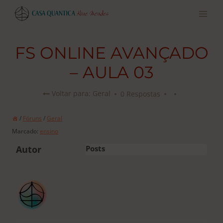
Pular
para
o
conteúdo
FS ONLINE AVANÇADO
– AULA 03
0 Respostas
Voltar para: Geral
/
Fóruns
/
Geral
Marcado:
ensino
Autor
Posts