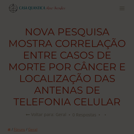
Pular
para
o
conteúdo
NOVA PESQUISA
MOSTRA CORRELAÇÃO
ENTRE CASOS DE
MORTE POR CÂNCER E
LOCALIZAÇÃO DAS
ANTENAS DE
TELEFONIA CELULAR
0 Respostas
Voltar para: Geral
/
Fóruns
/
Geral