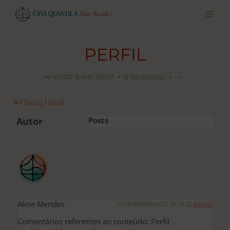
Pular
para
o
conteúdo
PERFIL
0 Respostas
Voltar para: Geral
/
Fóruns
/
Geral
Autor
Posts
Aline Mendes
11/SETEMBRO/2021 ÀS 11:22
#39022
Comentários referentes ao conteúdo: Perfil