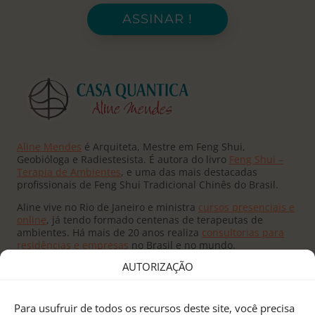
ASSINAR !
Aline Mendes
é Arquiteta, Mestre em Feng Shui,
Geobióloga e Radiestesista. É autora do livro
Feng Shui –
Terapia de Ambientes
, e uma das mais destacadas
profissionais de Feng Shui Tradicional Chinês do Brasil.
Aline vive no Rio de Janeiro e ministra
cursos presenciais e
online
, já tendo formado centenas de terapeutas de
ambientes. Há mais de 20 anos realiza
consultorias para
residências e empresas
no Brasil e no mundo.
AUTORIZAÇÃO
Para usufruir de todos os recursos deste site, você precisa