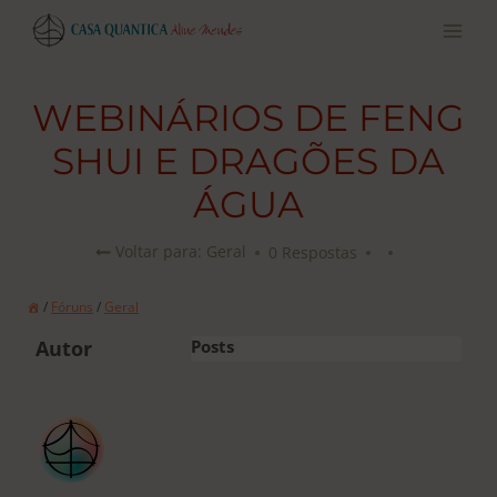
Pular
para
o
conteúdo
WEBINÁRIOS DE FENG
SHUI E DRAGÕES DA
ÁGUA
0 Respostas
Voltar para: Geral
/
Fóruns
/
Geral
Autor
Posts