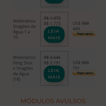
era:
é:
R$ 1.576.
R$ 1.418.
R$
1.970
Webinários
O
O
US$
500
R$
1.773
Dragões da
preço
preço
449
LEIA
Água 1 a
original
atual
10
MAIS
era:
é:
R$ 1.970.
R$ 1.773.
Webinários
R$
3.546
O
O
US$
900
Feng Shui
R$
3.191
preço
preço
791
e Dragões
LEIA
original
atual
da Água
MAIS
era:
é:
(18)
R$ 3.546.
R$ 3.191.
MÓDULOS AVULSOS