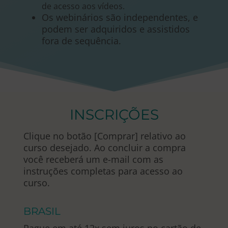
de acesso aos vídeos.
Os webinários são independentes, e
podem ser adquiridos e assistidos
fora de sequência.
INSCRIÇÕES
Clique no botão [Comprar] relativo ao
curso desejado. Ao concluir a compra
você receberá um e-mail com as
instruções completas para acesso ao
curso.
BRASIL
Pague em até 12x sem juros no cartão de