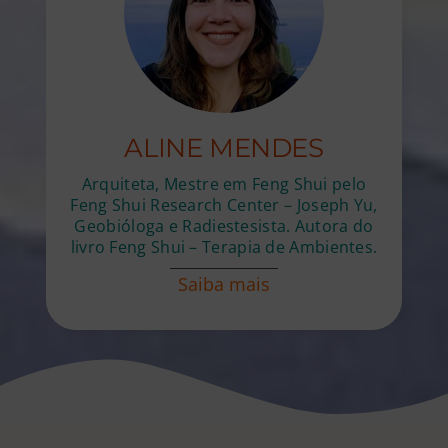
ALINE MENDES
Arquiteta, Mestre em Feng Shui pelo
Feng Shui Research Center – Joseph Yu,
Geobióloga e Radiestesista. Autora do
livro Feng Shui – Terapia de Ambientes.
Saiba mais