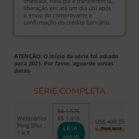
imediata. Para pix e transferência,
liberação em até um dia útil após
o envio do comprovante e
confirmação do crédito bancário.
ATENÇÃO: O início da série foi adiado
para 2021. Por favor, aguarde novas
datas.
SÉRIE COMPLETA
R$
1.576
O
O
Webinários
R$
1.418
US$
400
359
preço
preço
Feng Shui
LEIA
original
atual
1 a 8
MAIS