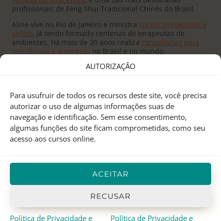
profissionais de Feng Shui Tradicional Chinês do Brasil.
Aline vive no Rio de Janeiro e ministra
cursos presenciais e
online
, já tendo formado centenas de terapeutas de
ambientes. Há mais de 20 anos realiza
consultorias para
residências e empresas
no Brasil e no mundo.
AUTORIZAÇÃO
Para usufruir de todos os recursos deste site, você precisa
autorizar o uso de algumas informações suas de
navegação e identificação. Sem esse consentimento,
Fundado pelo
Mestre Joseph Yu
no Canadá, o
Feng Shui
algumas funções do site ficam comprometidas, como seu
Research Center
é um centro de pesquisas e treinamento
acesso aos cursos online.
em Feng Shui Tradicional Chinês, Astrologia Chinesa e I
Ching.
Aline Mendes
representa o FSRC no Brasil desde 2000, e
ACEITAR
em 2012 recebeu o
título de Mestre
, sendo atualmente a
única
Mentora Oficial
do FSRC em língua portuguesa.
RECUSAR
Política de Privacidade e
Política de Privacidade e