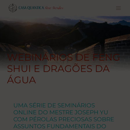
Pular
para
o
conteúdo
WEBINÁRIOS DE FENG
SHUI E DRAGÕES DA
ÁGUA
UMA SÉRIE DE SEMINÁRIOS
ONLINE DO MESTRE JOSEPH YU
COM PÉROLAS PRECIOSAS SOBRE
ASSUNTOS FUNDAMENTAIS DO