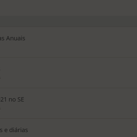
as Anuais
s
s
021 no SE
s
 e diárias