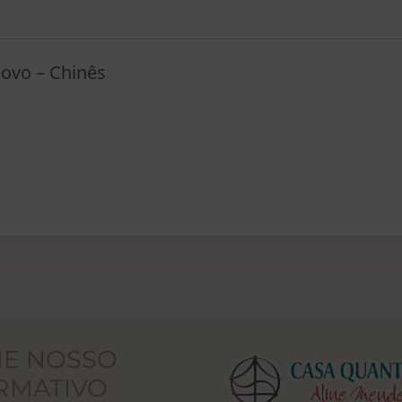
ovo – Chinês
NE NOSSO
RMATIVO