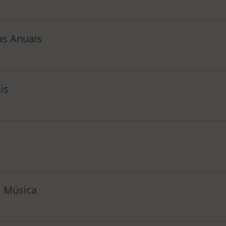
as Anuais
is
 Música