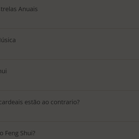
strelas Anuais
úsica
hui
ardeais estão ao contrario?
o Feng Shui?