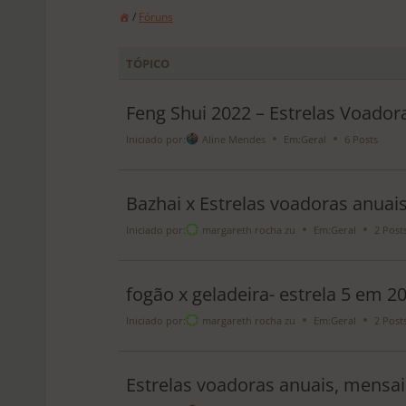
/
Fóruns
TÓPICO
Feng Shui 2022 – Estrelas Voador
Iniciado por:
Aline Mendes
Em:
Geral
6 Posts
Bazhai x Estrelas voadoras anuai
Iniciado por:
margareth rocha zu
Em:
Geral
2 Post
fogão x geladeira- estrela 5 em 2
Iniciado por:
margareth rocha zu
Em:
Geral
2 Post
Estrelas voadoras anuais, mensais