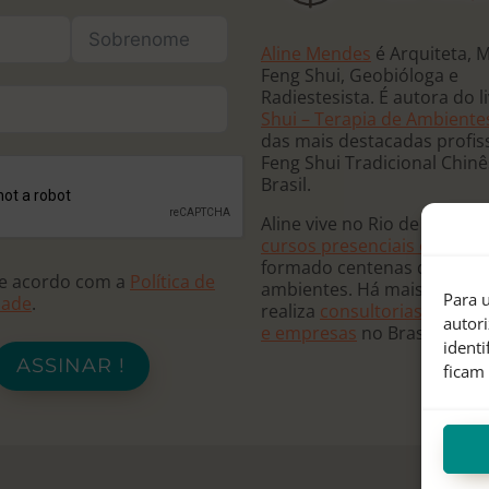
Aline Mendes
é Arquiteta, 
Feng Shui, Geobióloga e
Radiestesista. É autora do l
Shui – Terapia de Ambiente
das mais destacadas profis
Feng Shui Tradicional Chin
Brasil.
Aline vive no Rio de Janeiro
cursos presenciais e online
formado centenas de terap
de acordo com a
Política de
ambientes. Há mais de 20 
Para u
dade
.
realiza
consultorias para re
autor
e empresas
no Brasil e no
ident
ASSINAR !
ficam