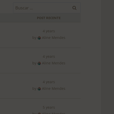
B
u
POST RECENTE
s
c
4 years
a
by
Aline Mendes
r
p
o
4 years
r
by
Aline Mendes
:
4 years
by
Aline Mendes
5 years
by
Aline Mendes