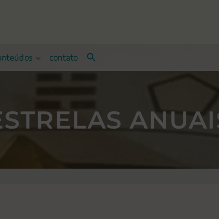
onteúdos
contato
ESTRELAS ANUAI