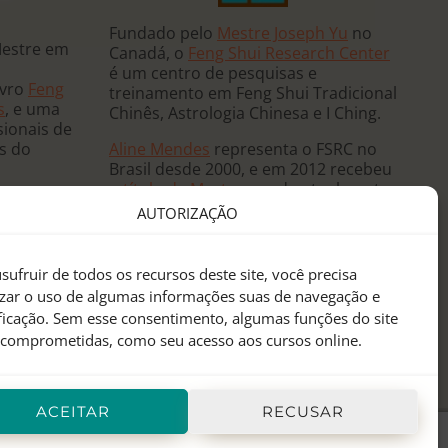
Fundado pelo
Mestre Joseph Yu
no
Mestre em
Canadá, o
Feng Shui Research Center
é um centro de pesquisas e
ivro
Feng
treinamento em Feng Shui Tradicional
s
, e uma
Chinês, Astrologia Chinesa e I Ching.
sionais de
Aline Mendes
representa o FSRC no
ês do
Brasil desde 2000, e em 2012 recebeu
o
título de Mestre
, sendo atualmente
 e ministra
a única
Mentora Oficial
do FSRC em
AUTORIZAÇÃO
, já tendo
língua portuguesa.
eutas de
anos
sufruir de todos os recursos deste site, você precisa
sidências
izar o uso de algumas informações suas de navegação e
 mundo.
ificação. Sem esse consentimento, algumas funções do site
 comprometidas, como seu acesso aos cursos online.
ACEITAR
RECUSAR