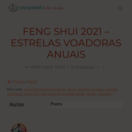
Pular
para
o
conteúdo
FENG SHUI 2021 –
ESTRELAS VOADORAS
ANUAIS
0 Respostas
Voltar para: Geral
/
Fóruns
/
Geral
Marcado:
cinco elementos chineses
,
dicas
,
estrelas anuais
,
estrelas
voadoras
,
feng shui
,
oito setores
,
prosperidade
,
saúde
,
trabalho
Autor
Posts