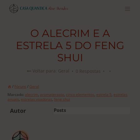
Pular
para
o
conteúdo
O ALECRIM E A
ESTRELA 5 DO FENG
SHUI
0 Respostas
Voltar para: Geral
/
Fóruns
/
Geral
Marcado:
alecrim
,
aromaterapia
,
cinco elementos
,
estrela 5
,
estrelas
anuais
,
estrelas voadoras
,
feng shui
Autor
Posts