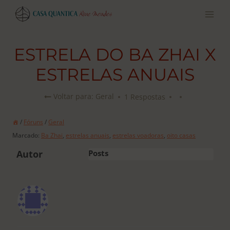
Pular
para
o
conteúdo
ESTRELA DO BA ZHAI X
ESTRELAS ANUAIS
1 Respostas
Voltar para: Geral
/
Fóruns
/
Geral
Marcado:
Ba Zhai
,
estrelas anuais
,
estrelas voadoras
,
oito casas
Autor
Posts