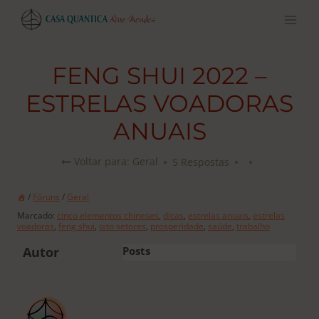
Pular
para
o
conteúdo
FENG SHUI 2022 –
ESTRELAS VOADORAS
ANUAIS
5 Respostas
Voltar para: Geral
/
Fóruns
/
Geral
Marcado:
cinco elementos chineses
,
dicas
,
estrelas anuais
,
estrelas
voadoras
,
feng shui
,
oito setores
,
prosperidade
,
saúde
,
trabalho
Autor
Posts