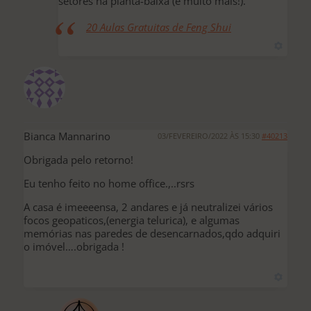
setores na planta-baixa (e muito mais!).
20 Aulas Gratuitas de Feng Shui
Bianca Mannarino
03/FEVEREIRO/2022 ÀS 15:30
#40213
Obrigada pelo retorno!
Eu tenho feito no home office.,..rsrs
A casa é imeeeensa, 2 andares e já neutralizei vários
focos geopaticos,(energia telurica), e algumas
memórias nas paredes de desencarnados,qdo adquiri
o imóvel….obrigada !