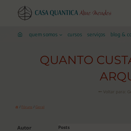
Pular
para
o
conteúdo
quem somos
cursos
serviços
blog & c
QUANTO CUST
ARQU
Voltar para: G
/
Fóruns
/
Geral
Autor
Posts