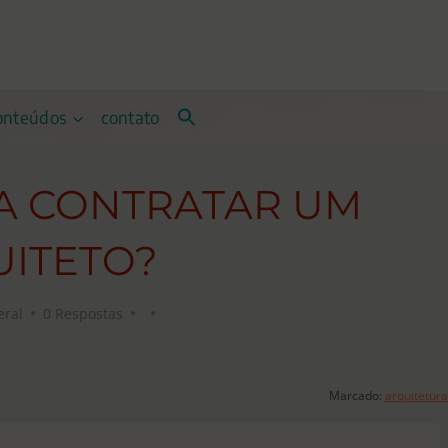
onteúdos
contato
A CONTRATAR UM
ITETO?
eral
0 Respostas
Marcado:
arquitetura