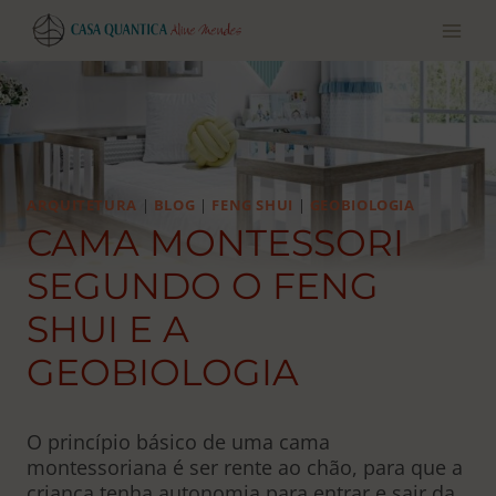
Pular
para
o
conteúdo
ARQUITETURA
|
BLOG
|
FENG SHUI
|
GEOBIOLOGIA
CAMA MONTESSORI
SEGUNDO O FENG
SHUI E A
GEOBIOLOGIA
O princípio básico de uma cama
montessoriana é ser rente ao chão, para que a
criança tenha autonomia para entrar e sair da