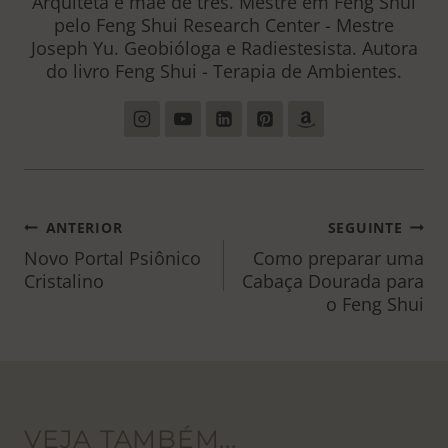
Arquiteta e mãe de três. Mestre em Feng Shui
pelo Feng Shui Research Center - Mestre
Joseph Yu. Geobióloga e Radiestesista. Autora
do livro Feng Shui - Terapia de Ambientes.
NAVEGAÇÃO
ANTERIOR
SEGUINTE
DE
Novo Portal Psiônico
Como preparar uma
Cristalino
Cabaça Dourada para
POST
o Feng Shui
VEJA TAMBÉM...