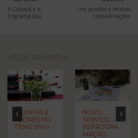
NAVEGAÇÃO
DE
A Cabaça e o
Um assalto e muitas
Trigrama Dui
considerações
POST
VEJA TAMBÉM...
PLANTAS E
NOVO
FLORES NO
SERVIÇO –
FENG SHUI
REPROGRA
MAÇÃO